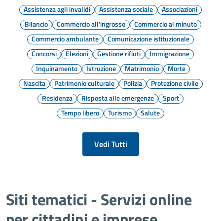
Assistenza agli invalidi
Assistenza sociale
Associazioni
Bilancio
Commercio all'ingrosso
Commercio al minuto
Commercio ambulante
Comunicazione istituzionale
Concorsi
Elezioni
Gestione rifiuti
Immigrazione
Inquinamento
Istruzione
Matrimonio
Morte
Nascita
Patrimonio culturale
Polizia
Protezione civile
Residenza
Risposta alle emergenze
Sport
Tempo libero
Turismo
Salute
Vedi Tutti
Siti tematici - Servizi online
per cittadini e imprese