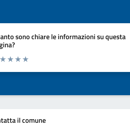
anto sono chiare le informazioni su questa
gina?
a da 1 a 5 stelle la pagina
ta 1 stelle su 5
Valuta 2 stelle su 5
Valuta 3 stelle su 5
Valuta 4 stelle su 5
Valuta 5 stelle su 5
tatta il comune