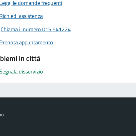
Leggi le domande frequenti
Richiedi assistenza
Chiama il numero 015 541224
Prenota appuntamento
blemi in città
Segnala disservizio
no