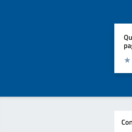
Qu
pa
Valut
Valu
Con