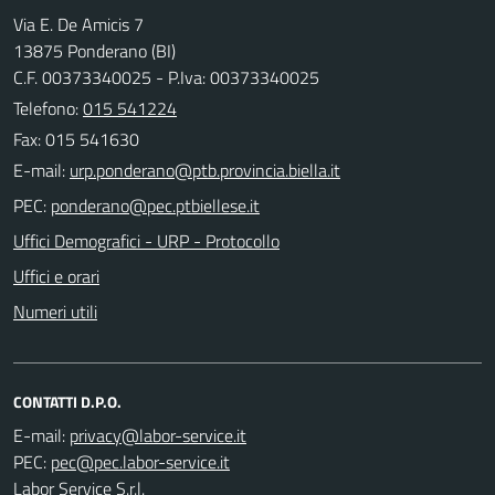
Via E. De Amicis 7
13875 Ponderano (BI)
C.F. 00373340025 - P.Iva: 00373340025
Telefono:
015 541224
Fax: 015 541630
E-mail:
PEC:
Uffici Demografici - URP - Protocollo
Uffici e orari
Numeri utili
CONTATTI D.P.O.
E-mail:
PEC:
Labor Service S.r.l.