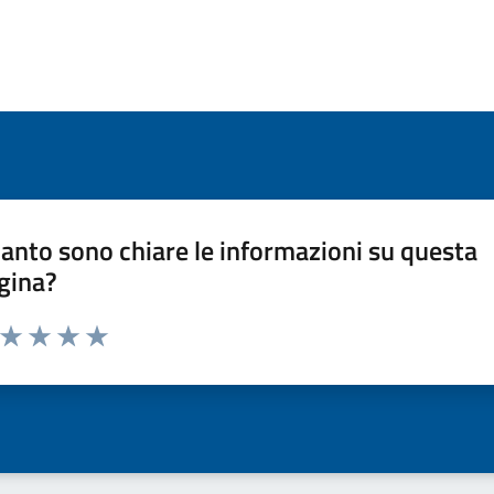
anto sono chiare le informazioni su questa
gina?
a da 1 a 5 stelle la pagina
ta 1 stelle su 5
Valuta 2 stelle su 5
Valuta 3 stelle su 5
Valuta 4 stelle su 5
Valuta 5 stelle su 5