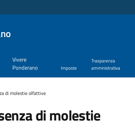
ano
Vivere
Trasparenza
Ponderano
Imposte
amministrativa
a di molestie olfattive
senza di molestie