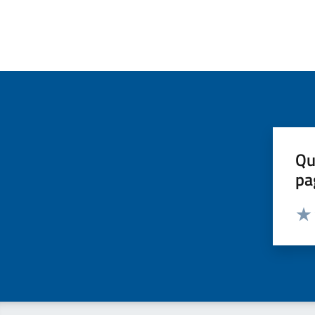
Qu
pa
Valut
Valu