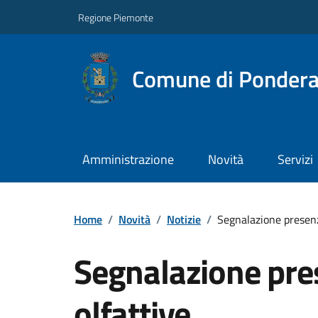
Regione Piemonte
Comune di Ponder
Amministrazione
Novità
Servizi
Home
/
Novità
/
Notizie
/
Segnalazione presenz
Segnalazione pre
olfattive