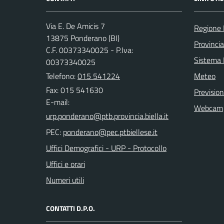
Via E. De Amicis 7
Regione
13875 Ponderano (BI)
Provincia
C.F. 00373340025 - P.Iva:
Sistema
00373340025
Telefono:
015 541224
Meteo
Fax: 015 541630
Previsio
E-mail:
Webcam
PEC:
Uffici Demografici - URP - Protocollo
Uffici e orari
Numeri utili
CONTATTI D.P.O.