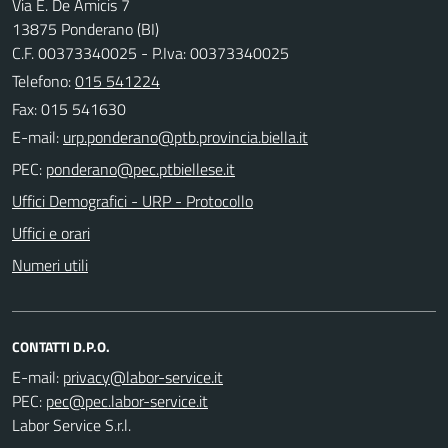
Via E. De Amicis 7
13875 Ponderano (BI)
C.F. 00373340025 - P.Iva: 00373340025
Telefono:
015 541224
Fax: 015 541630
E-mail:
PEC:
Uffici Demografici - URP - Protocollo
Uffici e orari
Numeri utili
CONTATTI D.P.O.
E-mail:
PEC:
Labor Service S.r.l.