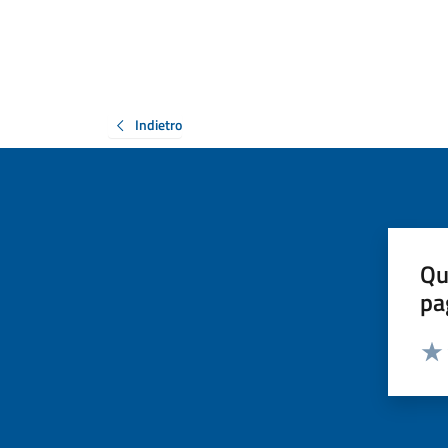
Indietro
Qu
pa
Valut
Valu