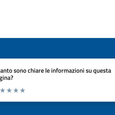
anto sono chiare le informazioni su questa
gina?
a da 1 a 5 stelle la pagina
ta 1 stelle su 5
Valuta 2 stelle su 5
Valuta 3 stelle su 5
Valuta 4 stelle su 5
Valuta 5 stelle su 5