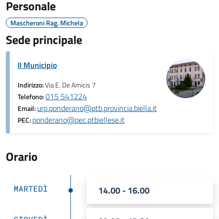
Personale
Mascheroni Rag. Michela
Sede principale
Il Municipio
Indirizzo:
Via E. De Amicis 7
015 541224
Telefono:
urp.ponderano@ptb.provincia.biella.it
Email:
ponderano@pec.ptbiellese.it
PEC:
Orario
MARTEDÌ
14.00 - 16.00