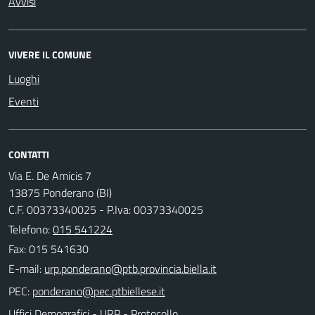
Avvisi
VIVERE IL COMUNE
Luoghi
Eventi
CONTATTI
Via E. De Amicis 7
13875 Ponderano (BI)
C.F. 00373340025 - P.Iva: 00373340025
Telefono:
015 541224
Fax: 015 541630
E-mail:
PEC:
Uffici Demografici - URP - Protocollo