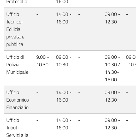
Protocollo
16.00
Ufficio
-
14.00 -
-
09.00 -
-
Tecnico-
16.00
12.30
Edilizia
privata e
pubblica
Ufficio di
9.00 -
09.00 -
-
09.00 -
09.00
Polizia
10.30
10.30
10.30 /
-10.3
Municipale
14.30-
16.00
Ufficio
-
14.00 -
-
09.00 -
-
Economico
16.00
12.30
Finanziario
Ufficio
-
14.00 -
-
09.00 -
-
Tributi –
16.00
12.30
Servizi alla