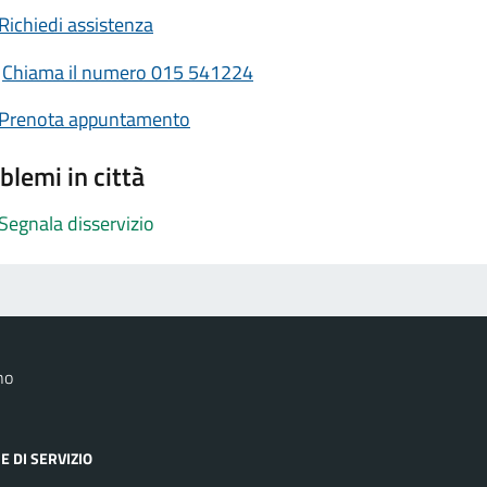
Richiedi assistenza
Chiama il numero 015 541224
Prenota appuntamento
blemi in città
Segnala disservizio
no
E DI SERVIZIO