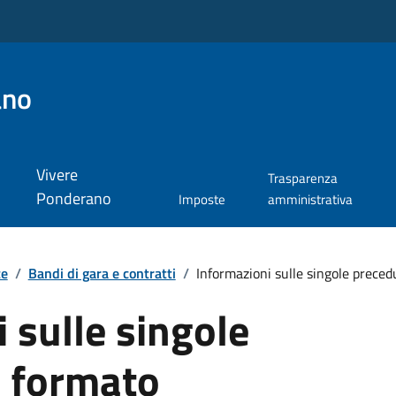
ano
Vivere
Trasparenza
Ponderano
Imposte
amministrativa
te
/
Bandi di gara e contratti
/
Informazioni sulle singole precedur
 sulle singole
n formato