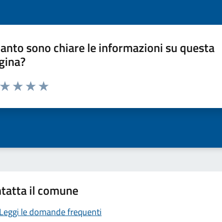
anto sono chiare le informazioni su questa
gina?
a da 1 a 5 stelle la pagina
ta 1 stelle su 5
Valuta 2 stelle su 5
Valuta 3 stelle su 5
Valuta 4 stelle su 5
Valuta 5 stelle su 5
tatta il comune
Leggi le domande frequenti