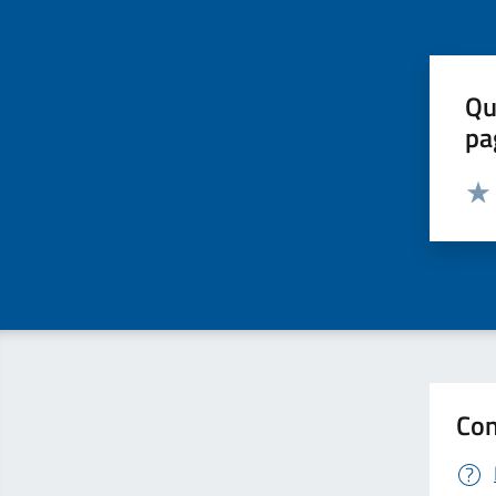
Qu
pa
Valut
Valu
Con