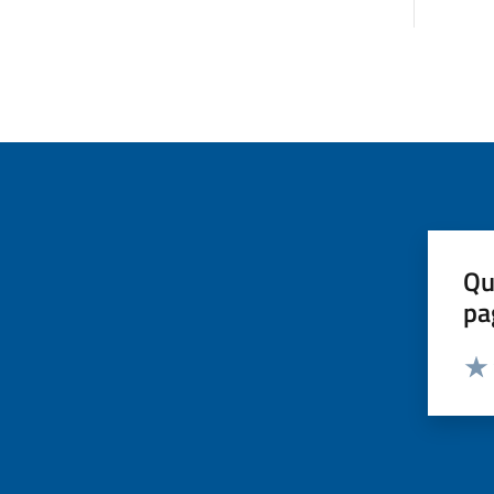
Qu
pa
Valut
Valu