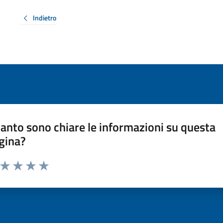
Indietro
anto sono chiare le informazioni su questa
gina?
a da 1 a 5 stelle la pagina
ta 1 stelle su 5
Valuta 2 stelle su 5
Valuta 3 stelle su 5
Valuta 4 stelle su 5
Valuta 5 stelle su 5