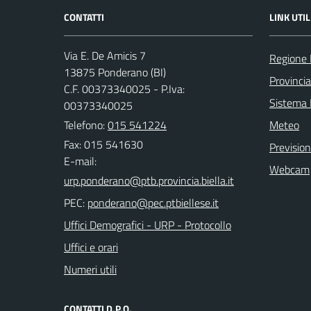
CONTATTI
LINK UTIL
Via E. De Amicis 7
Regione
13875 Ponderano (BI)
Provincia
C.F. 00373340025 - P.Iva:
Sistema
00373340025
Telefono:
015 541224
Meteo
Fax: 015 541630
Previsio
E-mail:
Webcam
PEC:
Uffici Demografici - URP - Protocollo
Uffici e orari
Numeri utili
CONTATTI D.P.O.