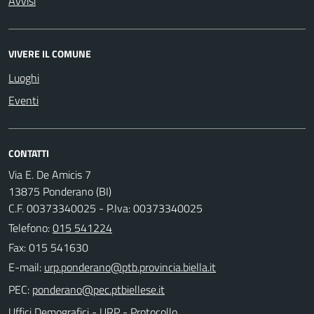
Avvisi
VIVERE IL COMUNE
Luoghi
Eventi
CONTATTI
Via E. De Amicis 7
13875 Ponderano (BI)
C.F. 00373340025 - P.Iva: 00373340025
Telefono:
015 541224
Fax: 015 541630
E-mail:
PEC:
Uffici Demografici - URP - Protocollo