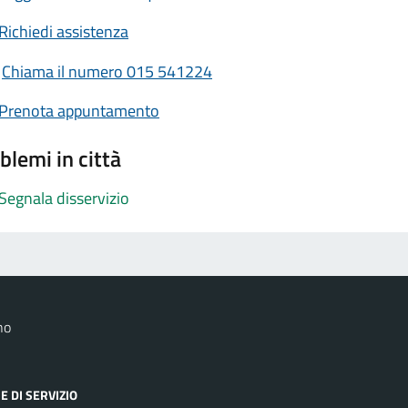
Richiedi assistenza
Chiama il numero 015 541224
Prenota appuntamento
blemi in città
Segnala disservizio
no
E DI SERVIZIO