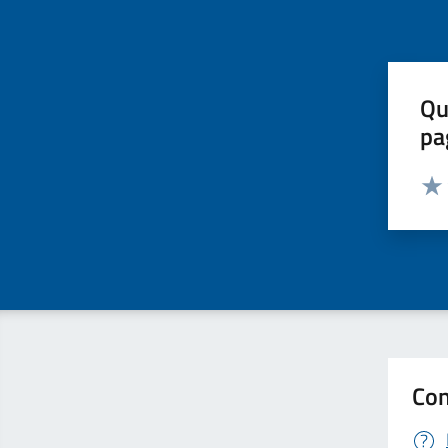
Qu
pa
Valut
Valu
Con