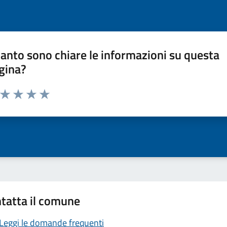
anto sono chiare le informazioni su questa
gina?
a da 1 a 5 stelle la pagina
ta 1 stelle su 5
Valuta 2 stelle su 5
Valuta 3 stelle su 5
Valuta 4 stelle su 5
Valuta 5 stelle su 5
tatta il comune
Leggi le domande frequenti