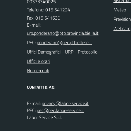
Sistema
00373340025
Telefono:
015 541224
Meteo
Fax: 015 541630
Previsio
E-mail:
Webcam
PEC:
Uffici Demografici - URP - Protocollo
Uffici e orari
Numeri utili
CONTATTI D.P.O.
E-mail:
PEC:
Labor Service S.r.l.