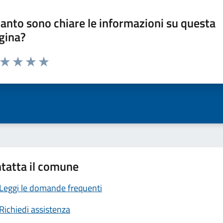
anto sono chiare le informazioni su questa
gina?
a da 1 a 5 stelle la pagina
ta 1 stelle su 5
Valuta 2 stelle su 5
Valuta 3 stelle su 5
Valuta 4 stelle su 5
Valuta 5 stelle su 5
tatta il comune
Leggi le domande frequenti
Richiedi assistenza