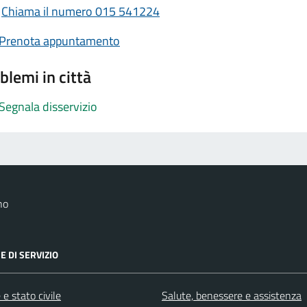
Chiama il numero 015 541224
Prenota appuntamento
blemi in città
Segnala disservizio
no
E DI SERVIZIO
e stato civile
Salute, benessere e assistenza