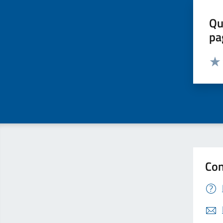
Qu
pa
Valut
Valu
Con