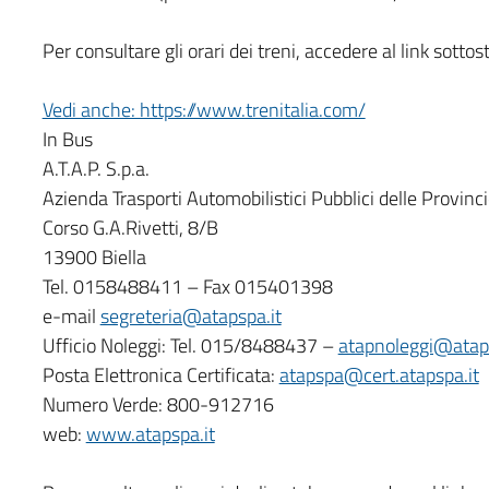
Per consultare gli orari dei treni, accedere al link sottos
Vedi anche: https://www.trenitalia.com/
In Bus
A.T.A.P. S.p.a.
Azienda Trasporti Automobilistici Pubblici delle Provincie
Corso G.A.Rivetti, 8/B
13900 Biella
Tel. 0158488411 – Fax 015401398
e-mail
segreteria@atapspa.it
Ufficio Noleggi: Tel. 015/8488437 –
atapnoleggi@ataps
Posta Elettronica Certificata:
atapspa@cert.atapspa.it
Numero Verde: 800-912716
web:
www.atapspa.it