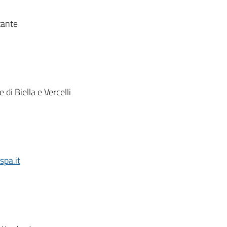
tante
 di Biella e Vercelli
pa.it