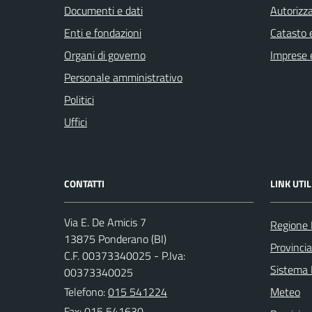
Documenti e dati
Autorizza
Enti e fondazioni
Catasto e
Organi di governo
Imprese 
Personale amministrativo
Politici
Uffici
CONTATTI
LINK UTIL
Via E. De Amicis 7
Regione
13875 Ponderano (BI)
Provincia
C.F. 00373340025 - P.Iva:
Sistema
00373340025
Telefono:
015 541224
Meteo
Fax: 015 541630