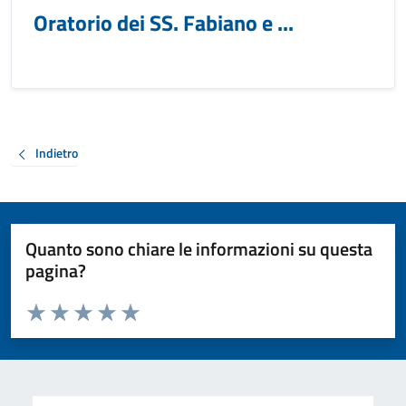
Oratorio dei SS. Fabiano e ...
Indietro
Quanto sono chiare le informazioni su questa
pagina?
Valuta da 1 a 5 stelle la pagina
Valuta 1 stelle su 5
Valuta 2 stelle su 5
Valuta 3 stelle su 5
Valuta 4 stelle su 5
Valuta 5 stelle su 5