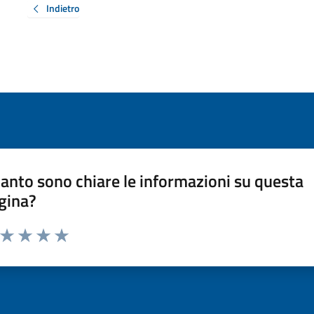
Indietro
anto sono chiare le informazioni su questa
gina?
a da 1 a 5 stelle la pagina
ta 1 stelle su 5
Valuta 2 stelle su 5
Valuta 3 stelle su 5
Valuta 4 stelle su 5
Valuta 5 stelle su 5