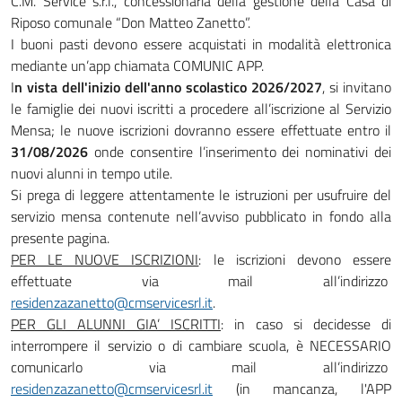
C.M. Service s.r.l., concessionaria della gestione della Casa di
Riposo comunale “Don Matteo Zanetto”.
I buoni pasti devono essere acquistati in modalità elettronica
mediante un’app chiamata COMUNIC APP.
I
n vista dell'inizio dell'anno scolastico 2026/2027
, si invitano
le famiglie dei nuovi iscritti a procedere all’iscrizione al Servizio
Mensa; le nuove iscrizioni dovranno essere effettuate entro il
31/08/2026
onde consentire l’inserimento dei nominativi dei
nuovi alunni in tempo utile.
Si prega di leggere attentamente le istruzioni per usufruire del
servizio mensa contenute nell’avviso pubblicato in fondo alla
presente pagina.
PER LE NUOVE ISCRIZIONI
: le iscrizioni devono essere
effettuate via mail all’indirizzo
residenzazanetto@cmservicesrl.it
.
PER GLI ALUNNI GIA’ ISCRITTI
: in caso si decidesse di
interrompere il servizio o di cambiare scuola, è NECESSARIO
comunicarlo via mail all’indirizzo
residenzazanetto@cmservicesrl.it
(in mancanza, l'APP